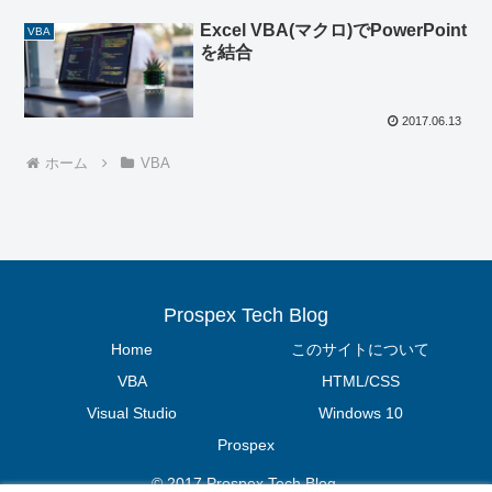
Excel VBA(マクロ)でPowerPoint
VBA
を結合
2017.06.13
ホーム
VBA
Prospex Tech Blog
Home
このサイトについて
VBA
HTML/CSS
Visual Studio
Windows 10
Prospex
© 2017 Prospex Tech Blog.