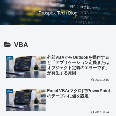
Prospex Tech Blog
VBA
外部VBAからOutlookを操作する
VBA
と「アプリケーション定義または
オブジェクト定義のエラーです」
が発生する原因
2021.02.15
Excel VBA(マクロ)でPowerPoint
VBA
のテーブルに値を設定
2017.06.24