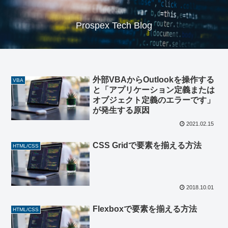
Prospex Tech Blog
外部VBAからOutlookを操作する
VBA
と「アプリケーション定義または
オブジェクト定義のエラーです」
が発生する原因
2021.02.15
CSS Gridで要素を揃える方法
HTML/CSS
2018.10.01
Flexboxで要素を揃える方法
HTML/CSS