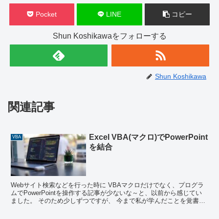
Pocket
LINE
コピー
Shun Koshikawaをフォローする
Shun Koshikawa
関連記事
Excel VBA(マクロ)でPowerPoint
VBA
を結合
Webサイト検索などを行った時に VBAマクロだけでなく、プログラ
ムでPowerPointを操作する記事が少ないな～と、以前から感じてい
ました。 そのため少しずつですが、 今まで私が学んだことを覚書と
いう意味合いも込めて、できるだけ紹介して...